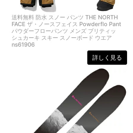
送料無料 防水 スノー パンツ THE NORTH
FACE ザ・ノースフェイス Powderflo Pant
パウダーフローパンツ メンズ ブリティッ
シュカーキ スキー スノーボード ウエア
ns61906
詳しく見る