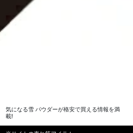
気になる雪 パウダーが格安で買える情報を満
載!