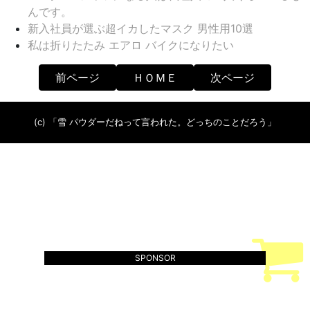
んです。
新入社員が選ぶ超イカしたマスク 男性用10選
私は折りたたみ エアロ バイクになりたい
前ページ
ＨＯＭＥ
次ページ
(c) 「雪 パウダーだねって言われた。どっちのことだろう」
SPONSOR