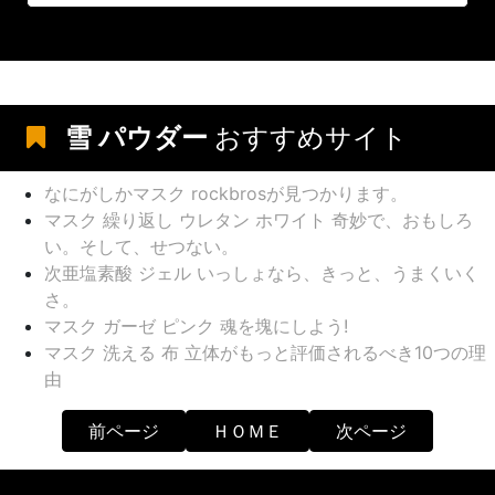
雪 パウダー
おすすめサイト
なにがしかマスク rockbrosが見つかります。
マスク 繰り返し ウレタン ホワイト 奇妙で、おもしろ
い。そして、せつない。
次亜塩素酸 ジェル いっしょなら、きっと、うまくいく
さ。
マスク ガーゼ ピンク 魂を塊にしよう!
マスク 洗える 布 立体がもっと評価されるべき10つの理
由
前ページ
ＨＯＭＥ
次ページ