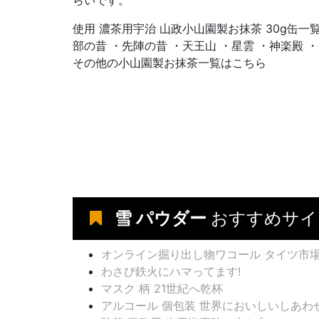
らいです。
使用 濃茶用宇治 山政小山園製お抹茶 30g缶一
部の昔 ・先陣の昔 ・天王山 ・星雲 ・神楽殿 
その他の小山園製お抹茶一覧はこちら
雪 パウダー
おすすめサイ
オンライン掘り出し物ワコール タイツ市
わさび鉄火にハマってます!
マスク 柄 21世紀へ乾杯
アルコール 個包装 世界においしいしあわ