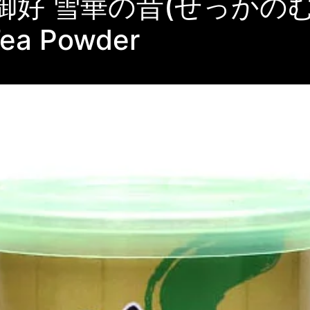
御好 雪華の昔(せっかのむか
Tea Powder