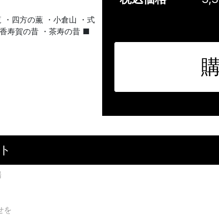
覧 ・四方の薫 ・小倉山 ・式
・香寿賀の昔 ・茶寿の昔 ■
ト
場
せを