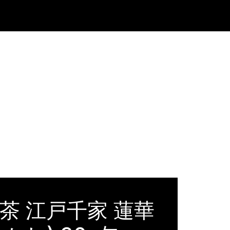
茶 江戸千家 蓮華