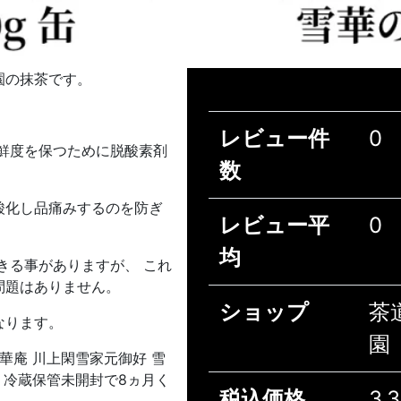
園の抹茶です。
レビュー件
0
鮮度を保つために脱酸素剤
数
酸化し品痛みするのを防ぎ
レビュー平
0
均
きる事がありますが、 これ
問題はありません。
ショップ
茶
なります。
園
蓮華庵 川上閑雪家元御好 雪
限 冷蔵保管未開封で8ヵ月く
税込価格
3,