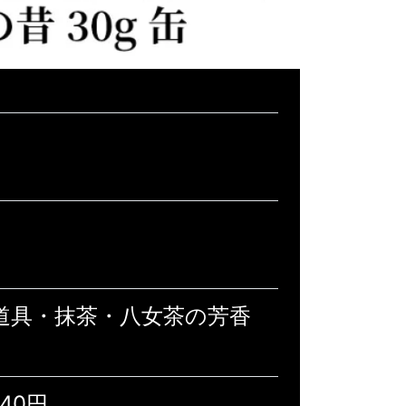
道具・抹茶・八女茶の芳香
340円