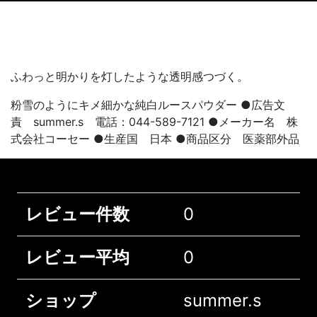
ふわっと明かりを灯したような透明感つづく。
粉雪のようにキメ細かな純白ルースパウダー ●広告文
責 summer.s 電話：044-589-7121 ●メーカー名 株
式会社コーセー ●生産国 日本 ●商品区分 医薬部外品
レビュー件数
0
レビュー平均
0
ショップ
summer.s