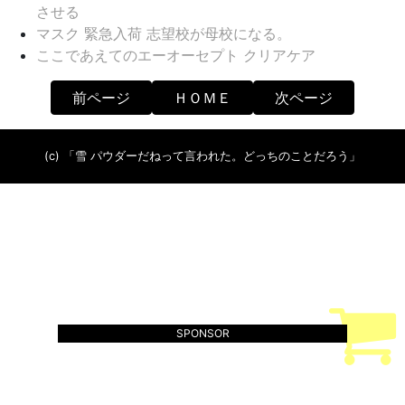
させる
マスク 緊急入荷 志望校が母校になる。
ここであえてのエーオーセプト クリアケア
前ページ
ＨＯＭＥ
次ページ
(c) 「雪 パウダーだねって言われた。どっちのことだろう」
SPONSOR