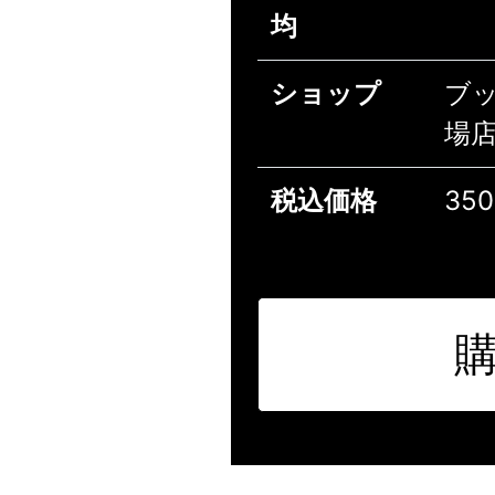
均
ショップ
ブ
場
税込価格
35