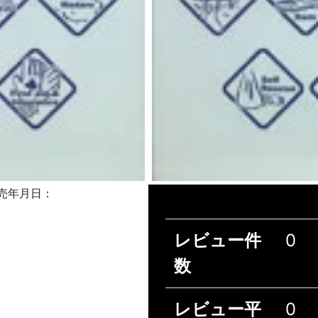
発売年月日：
レビュー件
0
数
レビュー平
0