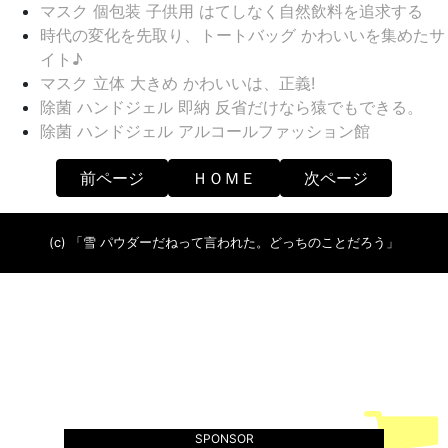
マスク 個包装 子供用 はてしなく自然飲料を追求する
時代の変化を先取り、トートバッグ かわいいを集めたサ
イト♪
マスク 立体 大きめ かわいいは、正義!
除菌 ハンドジェル 即納 反省だけなら猿でもできる。
除菌 ハンドジェル アルコールファッション館
前ページ
ＨＯＭＥ
次ページ
(c) 「雪 パウダーだねって言われた。どっちのことだろう」
SPONSOR