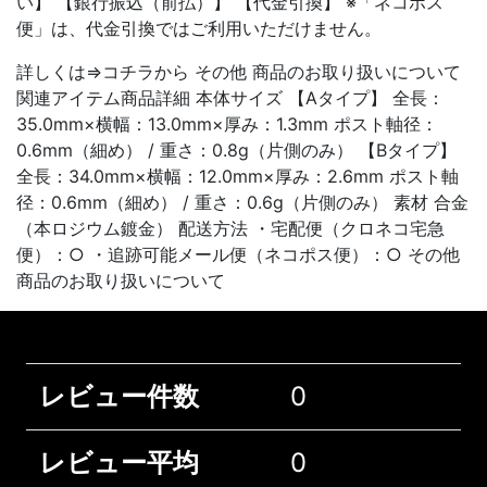
い】 【銀行振込（前払）】 【代金引換】 ※「ネコポス
便」は、代金引換ではご利用いただけません。
詳しくは⇒コチラから その他 商品のお取り扱いについて
関連アイテム商品詳細 本体サイズ 【Aタイプ】 全長：
35.0mm×横幅：13.0mm×厚み：1.3mm ポスト軸径：
0.6mm（細め） / 重さ：0.8g（片側のみ） 【Bタイプ】
全長：34.0mm×横幅：12.0mm×厚み：2.6mm ポスト軸
径：0.6mm（細め） / 重さ：0.6g（片側のみ） 素材 合金
（本ロジウム鍍金） 配送方法 ・宅配便（クロネコ宅急
便）：○ ・追跡可能メール便（ネコポス便）：○ その他
商品のお取り扱いについて
レビュー件数
0
レビュー平均
0