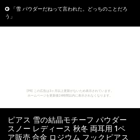
「雪 パウダーだねって言われた。どっちのことだろ
う」
[PR] この広告は3ヶ月以上更新がないため表示されています。
ホームページを更新後24時間以内に表示されなくなります。
ピアス 雪の結晶モチーフ パウダー
スノー レディース 秋冬 両耳用 1ペ
ア販売 合金 ロジウム フックピアス